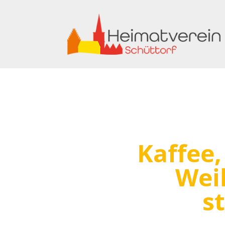
Kaffee
Wei
s