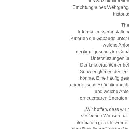
des Soziokulturelle
Errichtung eines Wehrgangs
histori
The
Informationsveranstaltu
Kriterien ein Gebäude unter 
welche Anfo
denkmalgeschützter Gebä
Unterstützungen u
Denkmaleigentümer be
Schwierigkeiten der Den
könnte. Eine häufig gest
energetische Ertüchtigung d
und welche Anfo
erneuerbaren Energien (
„
Wir hoffen, dass wir
vielfachen Wunsch nach
Information gerecht werde