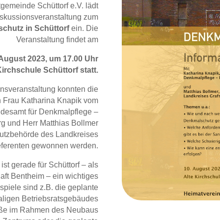
gemeinde Schüttorf e.V. lädt
Diskussionsveranstaltung zum
chutz in Schüttorf
ein. Die
Veranstaltung findet am
 August 2023, um 17.00 Uhr
Kirchschule Schüttorf statt.
onsveranstaltung konnten die
n Frau Katharina Knapik vom
desamt für Denkmalpflege –
rg und Herr Matthias Bollmer
utzbehörde des Landkreises
Referenten gewonnen werden.
t gerade für Schüttorf – als
haft Bentheim – ein wichtiges
spiele sind z.B. die geplante
ligen Betriebsratsgebäudes
raße im Rahmen des
Neubaus