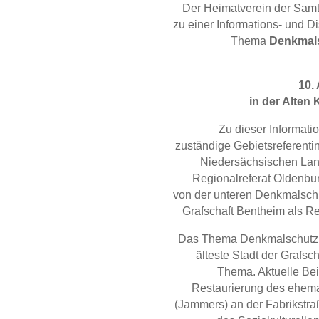
Der Heimatverein der Samt
zu einer Informations- und 
Thema
Denkmals
10.
in der Alten 
Zu dieser Informati
zuständige Gebietsreferenti
Niedersächsischen Lan
Regionalreferat Oldenbu
von der unteren Denkmalsch
Grafschaft Bentheim als 
Das Thema Denkmalschutz is
älteste Stadt der Grafsc
Thema. Aktuelle Bei
Restaurierung des ehema
(Jammers) an der Fabrikst