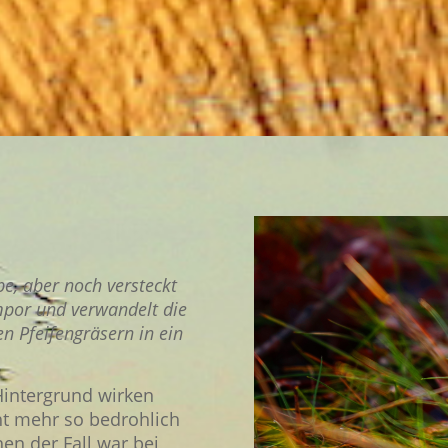
be, aber noch versteckt
mpor und verwandelt die
n Pfeifengräsern in ein
Hintergrund wirken
ht mehr so bedrohlich
en der Fall war bei